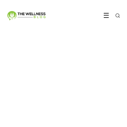
☰
MENTALE GEZONDHEID
Geldstress maakt je
hersenen tijdelijk trager
2 July 2026
·
5 min leestijd