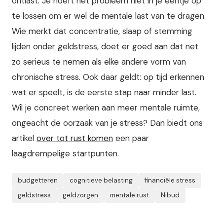
ontlast. Je hoeft het probleem niet in je eentje op
te lossen om er wel de mentale last van te dragen.
Wie merkt dat concentratie, slaap of stemming
lijden onder geldstress, doet er goed aan dat net
zo serieus te nemen als elke andere vorm van
chronische stress. Ook daar geldt: op tijd erkennen
wat er speelt, is de eerste stap naar minder last.
Wil je concreet werken aan meer mentale ruimte,
ongeacht de oorzaak van je stress? Dan biedt ons
artikel
over tot rust komen
een paar
laagdrempelige startpunten.
budgetteren
cognitieve belasting
financiële stress
geldstress
geldzorgen
mentale rust
Nibud