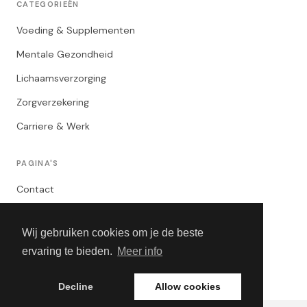
CATEGORIEËN
Voeding & Supplementen
Mentale Gezondheid
Lichaamsverzorging
Zorgverzekering
Carriere & Werk
PAGINA'S
Contact
Privacybeleid
Wij gebruiken cookies om je de beste
Algemene Voorwaarden
ervaring te bieden.
Meer info
Adverteren
Decline
Allow cookies