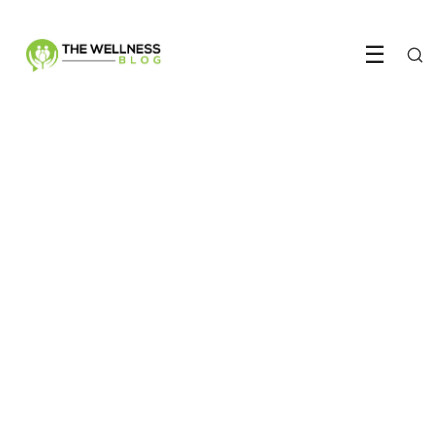
☰
MENTALE GEZONDHEID
JOMO vervangt FOMO en
dat is precies wat je nodig
hebt
19 May 2026
·
5 min leestijd