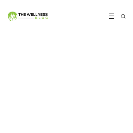
☰
VOEDING & SUPPLEMENTEN
Werkt magnesium echt zo
goed als iedereen beweert?
5 June 2026
·
5 min leestijd